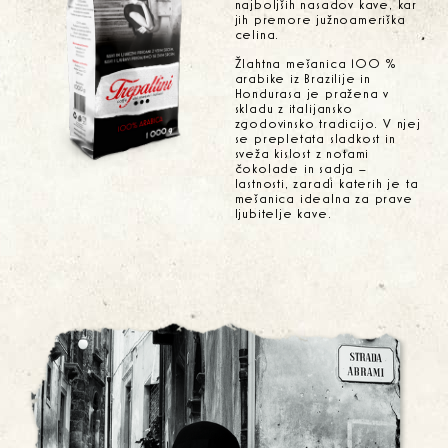
najboljših nasadov kave, kar
jih premore južnoameriška
celina.
Žlahtna mešanica 100 %
arabike iz Brazilije in
Hondurasa je pražena v
skladu z italijansko
zgodovinsko tradicijo. V njej
se prepletata sladkost in
sveža kislost z notami
čokolade in sadja –
lastnosti, zaradi katerih je ta
mešanica idealna za prave
ljubitelje kave.