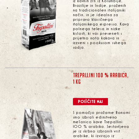
iz kavnih zrn iz Kolumbije,
Brazilije in Indije, praženih
na tradicionalen italijanski
način, in je idealna za
pripravo klasičnega
italijanskega espressa. Kava
polnega telesa in nizke
kislosti, ki vas preseneti s
prijetno noto kakava in
izzveni s pookusom suhega
sadja.
TREPALLINI 100 % ARABICA,
1 KG
POIŠČITE NAS
S pomočjo pražarne Bonomi
smo izbrali edinstveno
mešanico kave Trepallini
100 % arabika. Sestavljena
je iz skrbno izbranih vrst
arabike, ki izvirajo iz