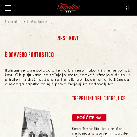
si
Trepallini
Naše kave
NAŠE KAVE
È DAVVERO FANTASTICO
Italijani se osredotočajo le na bistveno. Tako v življenju kot ob
kavi. Ob pitju kave ne rešujejo sveta, temveč uživajo v družbi, s
prijatelji, z družino. Zato so trenutki ob skodelici fantastičnega
dišečega napitka za njih pravo življenjsko zadovoljstvo.
TREPALLINI DAL CUORE, 1 KG
POIŠČITE NAS
Kava Trepallini je klasična
mešanica arabike in robuste