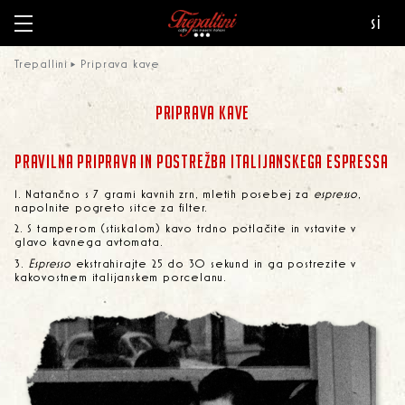
si
Trepallini
Priprava kave
PRIPRAVA KAVE
PRAVILNA PRIPRAVA IN POSTREŽBA ITALIJANSKEGA ESPRESSA
Natančno s 7 grami kavnih zrn, mletih posebej za
espresso
,
napolnite pogreto sitce za filter.
S tamperom (stiskalom) kavo trdno potlačite in vstavite v
glavo kavnega avtomata.
Espresso
ekstrahirajte 25 do 30 sekund in ga postrezite v
kakovostnem italijanskem porcelanu.