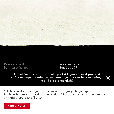
Pravno obvestilo
Radenska d. o. o.
Politika piškotkov
Boračeva 37
Politika varstva osebnih podatkov
9252 Radenci
Obveščamo vas, da bo naš spletni trgovec med prazniki
Slovenija
začasno zaprt. Hvala za razumevanje in veselimo se vašega
obiska po praznikih!
© 2021 Radenska d.o.o. Vse
pravice pridržane.
Spletno mesto uporablja piškotke za zagotavljanje boljše uporabniške
izkušnje in spremljanje statistike obiska. Z izborom opcije "strinjam se" se
strinjate z uporabo piškotkov.
STRINJAM SE