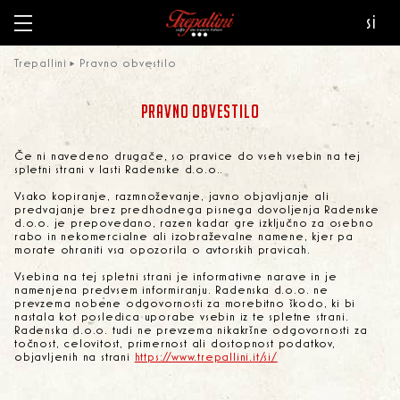
si
Trepallini
Pravno obvestilo
PRAVNO OBVESTILO
Če ni navedeno drugače, so pravice do vseh vsebin na tej
spletni strani v lasti Radenske d.o.o..
Vsako kopiranje, razmnoževanje, javno objavljanje ali
predvajanje brez predhodnega pisnega dovoljenja Radenske
d.o.o. je prepovedano, razen kadar gre izključno za osebno
rabo in nekomercialne ali izobraževalne namene, kjer pa
morate ohraniti vsa opozorila o avtorskih pravicah.
Vsebina na tej spletni strani je informativne narave in je
namenjena predvsem informiranju. Radenska d.o.o. ne
prevzema nobene odgovornosti za morebitno škodo, ki bi
nastala kot posledica uporabe vsebin iz te spletne strani.
Radenska d.o.o. tudi ne prevzema nikakršne odgovornosti za
točnost, celovitost, primernost ali dostopnost podatkov,
objavljenih na strani
https://www.trepallini.it/si/