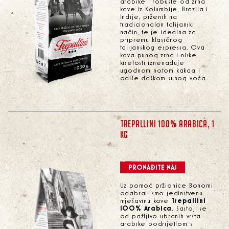
arabike i robuste od zrna
kave iz Kolumbije, Brazila i
Indije, prženih na
tradicionalan talijanski
način, te je idealna za
pripremu klasičnog
talijanskog espressa. Ova
kava punog zrna i niske
kiselosti iznenađuje
ugodnom notom kakaa i
odiše daškom suhog voća.
TREPALLINI 100% ARABICA, 1
KG
PRONAĐITE NAS
Uz pomoć pržionice Bonomi
odabrali smo jedinstvenu
mješavinu kave
Trepallini
100% Arabica
. Sastoji se
od pažljivo ubranih vrsta
arabike podrijetlom s