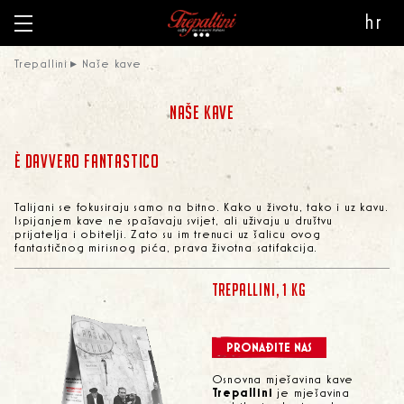
hr
Trepallini
Naše kave
NAŠE KAVE
È DAVVERO FANTASTICO
Talijani se fokusiraju samo na bitno. Kako u životu, tako i uz kavu.
Ispijanjem kave ne spašavaju svijet, ali uživaju u društvu
prijatelja i obitelji. Zato su im trenuci uz šalicu ovog
fantastičnog mirisnog pića, prava životna satifakcija.
TREPALLINI, 1 KG
PRONAĐITE NAS
Osnovna mješavina kave
Trepallini
je mješavina