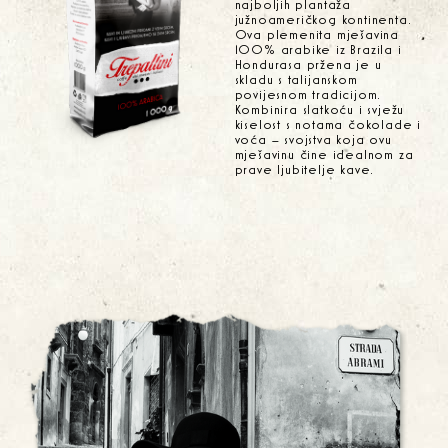
najboljih plantaža
južnoameričkog kontinenta.
Ova plemenita mješavina
100% arabike iz Brazila i
Hondurasa pržena je u
skladu s talijanskom
povijesnom tradicijom.
Kombinira slatkoću i svježu
kiselost s notama čokolade i
voća – svojstva koja ovu
mješavinu čine idealnom za
prave ljubitelje kave.