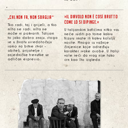
»IL DIAVOLO NON È COSÌ BRUTTO
„CHI NON FA, NON SBAGLIA“
COME LO SI DIPINGE.«
Tko radi, taj i griješi, a tko
ništa ne radi, ništa ne
U talijanskim kafićima nitko vas
može ni pokvariti. Talijani
neće suditi po tome kakvu
to jako dobro znaju, stoga
frizuru imate ili kakvu košulju
se u životu usredotočuju
nosite. Mnogo su važnije
samo na bitne stvar -
činjenice koje određuju
obitelj, prijatelje i
karakter svake osobe. U Italiji
zajedničke trenutke uz
vole reći da vrag nije tako
odličan espresso.
crn kao što izgleda.