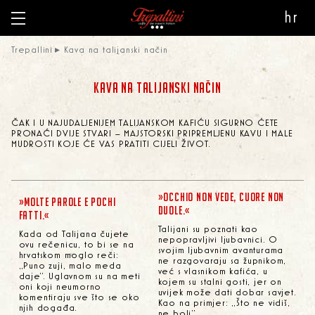
hr
Trepallini
Kava na talijanski način
KAVA NA TALIJANSKI NAČIN
ČAK I U NAJUDALJENIJEM TALIJANSKOM KAFIĆU SIGURNO ĆETE
PRONAĆI DVIJE STVARI – MAJSTORSKI PRIPREMLJENU KAVU I MALE
MUDROSTI KOJE ĆE VAS PRATITI CIJELI ŽIVOT.
»OCCHIO NON VEDE, CUORE NON
»MOLTE PAROLE E POCHI
DUOLE.«
FATTI.«
Talijani su poznati kao
Kada od Talijana čujete
nepopravljivi ljubavnici. O
ovu rečenicu, to bi se na
svojim ljubavnim avanturama
hrvatskom moglo reči:
ne razgovaraju sa župnikom,
„Puno zuji, malo meda
već s vlasnikom kafića, u
daje“. Uglavnom su na meti
kojem su stalni gosti, jer on
oni koji neumorno
uvijek može dati dobar savjet.
komentiraju sve što se oko
Kao na primjer: „Što ne vidiš,
njih događa.
ne boli“.