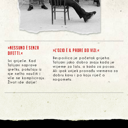
»NESSUNO È SENZA
»L’OZIO È IL PADRE DEI VIZI.«
DIFETTI.«
Besposlica je početak grijeha.
Svi griješe. Kad
Talijani jako dobro znaju kada je
Talijani naprave
vrijeme za šalu, a kada za posao.
grešku, pokušaju iz
Ali ipak uvijek pronađu vremena za
nje nešto naučiti i
dobru kavu i po koju riječ o
više ne kompliciraju.
nogometu.
Život ide dalje!