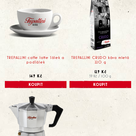
TREPALLINI caffe latte šálek a
TREPALLINI CRUDO káva mletá
podšálek
220 g
129 Kč
149 Kč
59 Kč / 100 g
KOUPIT
KOUPIT