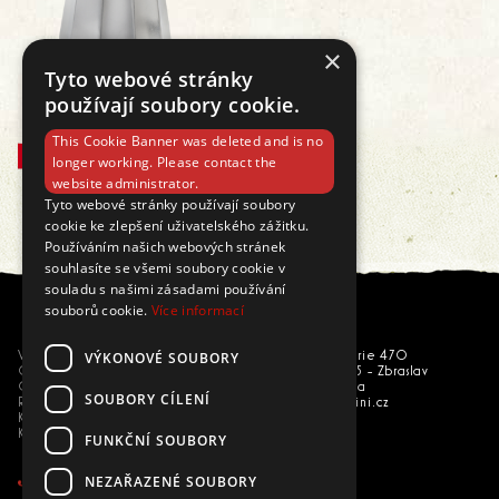
×
Tyto webové stránky
TREPALLINI Moka konvička
používají soubory cookie.
399 Kč
This Cookie Banner was deleted and is no
KOUPIT
longer working. Please contact the
website administrator.
Tyto webové stránky používají soubory
cookie ke zlepšení uživatelského zážitku.
Používáním našich webových stránek
souhlasíte se všemi soubory cookie v
souladu s našimi zásadami používání
souborů cookie.
Více informací
VÝKONOVÉ SOUBORY
Vše o nákupu
U národní galerie 470
Obchodní podmínky
156 00 Praha 5 - Zbraslav
GDPR
Česká republika
SOUBORY CÍLENÍ
Reklamace
eshop@trepallini.cz
Kariéra
Kontakty
FUNKČNÍ SOUBORY
NEZAŘAZENÉ SOUBORY