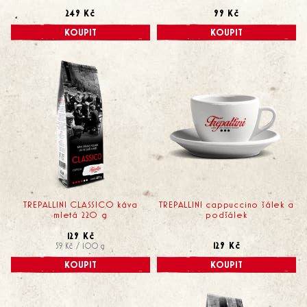
249 Kč
99 Kč
KOUPIT
KOUPIT
TREPALLINI CLASSICO káva
TREPALLINI cappuccino šálek a
mletá 220 g
podšálek
129 Kč
129 Kč
59 Kč / 100 g
KOUPIT
KOUPIT