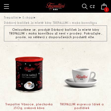
cz
3
Trepallini
E-shop
Dárkový balíček 2x mleté kávy TREPALLINI s moka konvičkou
Omlouváme se, produkt Dárkový balíček 2x mleté kávy
TREPALLINI s moka konvičkou už není v prodeji. Pokračujte,
prosím, na některý z doporučených produktů níže.
Trepallini Vánoce, plechovka
TREPALLINI espresso šálek a
250g, zrnková káva
podšálek