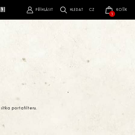
INI
PŘÍHLÁSIT
HLEDAT
CZ
KOŠÍK
3
ítka portafilteru.