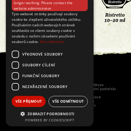
longer working. Please contact the
website administrator.
Tyto webové stránky používají soubory
cookie ke zlepšení uživatelského zážitku.
Používáním našich webových stránek
souhlasíte se všemi soubory cookie v
souladu s našimi zásadami používání
souborů cookie.
Více informací
VÝKONOVÉ SOUBORY
SOUBORY CÍLENÍ
FUNKČNÍ SOUBORY
Vše o nákupu
NEZAŘAZENÉ SOUBORY
Obchodní podmínky
GDPR
Reklamace
VŠE PŘIJMOUT
VŠE ODMÍTNOUT
Kariéra
Kontakty
ZOBRAZIT PODROBNOSTI
POWERED BY COOKIESCRIPT