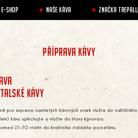
E-SHOP
NAŠE KÁVA
ZNAČKA TREPALL
PŘÍPRAVA KÁVY
AVA
ITALSKÉ KÁVY
ně pro espresso namletých kávových zrnek vložte do nahřátého s
m) kávu upěchujte a vložte do hlavy kávovaru.
rozmezí 25–30 vteřin do kvalitního italského porcelánu.