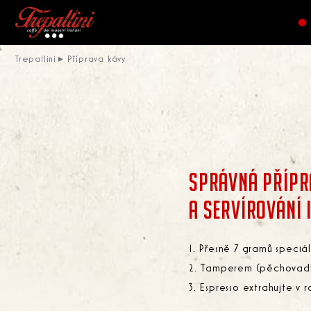
Trepallini
Příprava kávy
SPRÁVNÁ PŘÍPR
A SERVÍROVÁNÍ 
Přesně 7 gramů speciál
Tamperem (pěchovadle
Espresso extrahujte v 