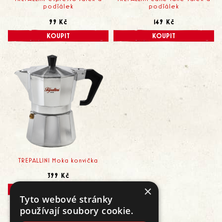
podšálek
podšálek
99 Kč
149 Kč
KOUPIT
KOUPIT
TREPALLINI Moka konvička
399 Kč
×
KOUPIT
Tyto webové stránky
používají soubory cookie.