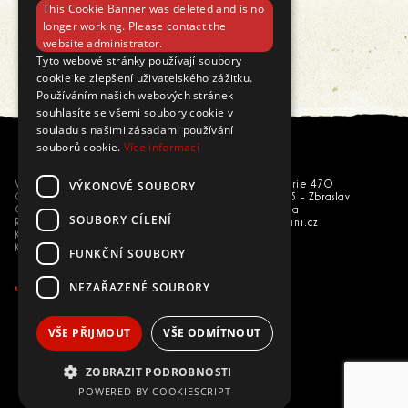
This Cookie Banner was deleted and is no
longer working. Please contact the
website administrator.
Načíst další
Tyto webové stránky používají soubory
cookie ke zlepšení uživatelského zážitku.
Používáním našich webových stránek
souhlasíte se všemi soubory cookie v
souladu s našimi zásadami používání
souborů cookie.
Více informací
VÝKONOVÉ SOUBORY
Vše o nákupu
U národní galerie 470
Obchodní podmínky
156 00 Praha 5 - Zbraslav
GDPR
Česká republika
SOUBORY CÍLENÍ
Reklamace
eshop@trepallini.cz
Kariéra
Kontakty
FUNKČNÍ SOUBORY
NEZAŘAZENÉ SOUBORY
VŠE PŘIJMOUT
VŠE ODMÍTNOUT
ZOBRAZIT PODROBNOSTI
POWERED BY COOKIESCRIPT