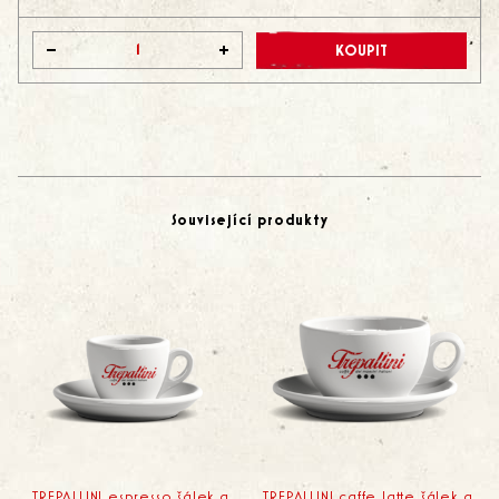
-
+
KOUPIT
Související produkty
TREPALLINI espresso šálek a
TREPALLINI caffe latte šálek a