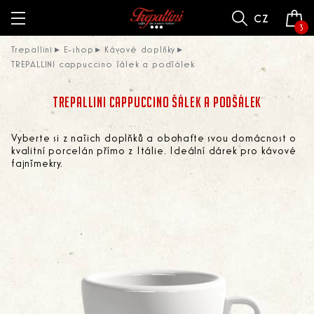
cz
3
Trepallini
E-shop
Kávové doplňky
TREPALLINI cappuccino šálek a podšálek
TREPALLINI CAPPUCCINO ŠÁLEK A PODŠÁLEK
Vyberte si z našich doplňků a obohaťte svou domácnost o
kvalitní porcelán přímo z Itálie. Ideální dárek pro kávové
fajnšmekry.