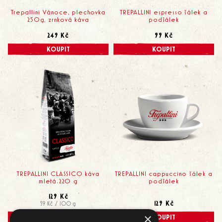
Trepallini Vánoce, plechovka
TREPALLINI espresso šálek a
250g, zrnková káva
podšálek
249 Kč
99 Kč
KOUPIT
KOUPIT
TREPALLINI CLASSICO káva
TREPALLINI cappuccino šálek a
mletá 220 g
podšálek
129 Kč
129 Kč
59 Kč / 100 g
×
KOUPIT
KOUPIT