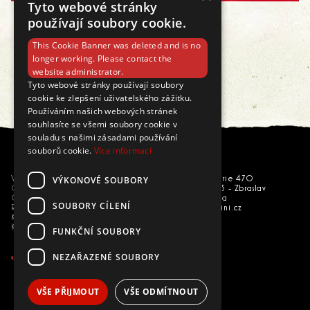
Tyto webové stránky
používají soubory cookie.
This Cookie Banner was deleted and is no
longer working. Please contact the
website administrator.
Načíst další
Tyto webové stránky používají soubory
cookie ke zlepšení uživatelského zážitku.
Používáním našich webových stránek
souhlasíte se všemi soubory cookie v
souladu s našimi zásadami používání
souborů cookie.
Více informací
VÝKONOVÉ SOUBORY
Vše o nákupu
U národní galerie 470
Obchodní podmínky
156 00 Praha 5 - Zbraslav
GDPR
Česká republika
SOUBORY CÍLENÍ
Reklamace
eshop@trepallini.cz
Kariéra
Kontakty
FUNKČNÍ SOUBORY
NEZAŘAZENÉ SOUBORY
VŠE PŘIJMOUT
VŠE ODMÍTNOUT