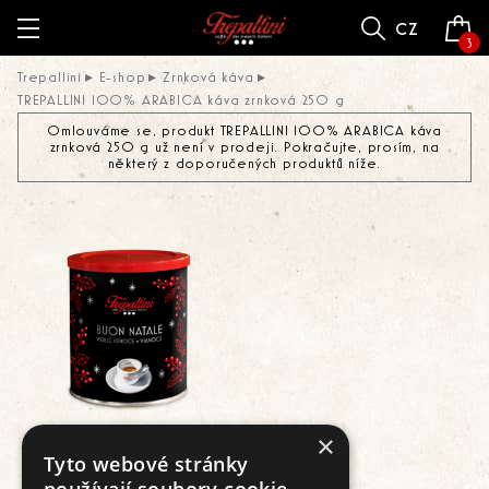
cz
3
Trepallini
E-shop
Zrnková káva
TREPALLINI 100% ARABICA káva zrnková 250 g
Omlouváme se, produkt TREPALLINI 100% ARABICA káva
zrnková 250 g už není v prodeji. Pokračujte, prosím, na
některý z doporučených produktů níže.
×
Tyto webové stránky
Trepallini Vánoce, plechovka
250g, zrnková káva