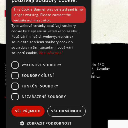
používají soubory cookie.
249 Kč
This Cookie Banner was deleted and is no
KOUPIT
longer working. Please contact the
website administrator.
Tyto webové stránky používají soubory
cookie ke zlepšení uživatelského zážitku.
Používáním našich webových stránek
souhlasíte se všemi soubory cookie v
souladu s našimi zásadami používání
souborů cookie.
Více informací
VÝKONOVÉ SOUBORY
Vše o nákupu
U národní galerie 470
Obchodní podmínky
156 00 Praha 5 - Zbraslav
GDPR
Česká republika
SOUBORY CÍLENÍ
Reklamace
eshop@trepallini.cz
Kariéra
Kontakty
FUNKČNÍ SOUBORY
NEZAŘAZENÉ SOUBORY
VŠE PŘIJMOUT
VŠE ODMÍTNOUT
ZOBRAZIT PODROBNOSTI