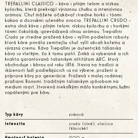
TREPALLINI CLASSICO - káva s plným telom a nízkou
kyslosťou, která prekvapí výraznou chuťou a intenzívnou
arómou. Chuť môžete očakávať stredne horkú s tónmi
kakaa a dozvukmi sušeného ovocia. TREPALLINI CRUDO -
extra silná káva s plným telom, nízkou kyslosťou a s horkými
tónmi čokolády, sprevádzaná silnou arómou. Trepallini
Crudo je stredne pražená káva s vyšším podielom robusty,
ktorá káve prináša zemitejšiu chuť, vyšší obsah kofeínu a
výraznú cremu. Káva Trepallini je autentická talianska
káva so všetkým, čo k tomu patrí. Zrnká sú vyberané a ich
kvalita garantovaná talianskym inštitútom ARC, ktorý
obchoduje s kávou od roku 1856. Stavia na tradícii a
skúsenosti ľudí podieľajúcich sa na výbere, pražení a
príprave kávy po generácie. Pražená v malej rodinnej
pražiarni Bonomi, tradičným talianskym spôsobom na
medium roast. Stvorená niekoľkými málo konkrétnymi ľuďmi
zapálenými pre kávu.
Typ kávy
zrnková
Intenzita
crudo (silné), classico
(klasické)
Hmotnosť balenia
1500 g