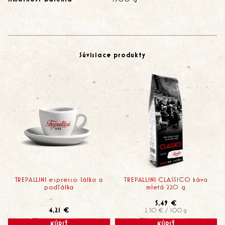
Súvisiace produkty
TREPALLINI espresso šálka a
TREPALLINI CLASSICO káva
podšálka
mletá 220 g
5,49 €
4,21 €
2,50 € / 100 g
KÚPIŤ
KÚPIŤ