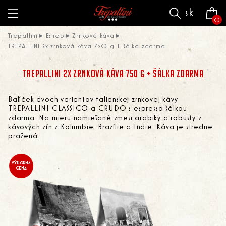
sk
0
Trepallini
Eshop
Zrnková káva
TREPALLINI 2x zrnková káva 750 g + šálka zdarma
TREPALLINI 2X ZRNKOVÁ KÁVA 750 G + ŠÁLKA ZDARMA
Balíček dvoch variantov talianskej zrnkovej kávy
TREPALLINI CLASSICO a CRUDO s espresso šálkou
zdarma. Na mieru namiešané zmesi arabiky a robusty z
kávových zŕn z Kolumbie, Brazílie a Indie. Káva je stredne
pražená.
VÝHODNÁ
CENA