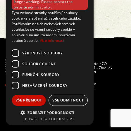
longer working. Please contact the
website administrator.
Tyto webové stránky používají soubory
cookie ke zlepšení uživatelského zážitku.
Používáním našich webových stránek
souhlasíte se všemi soubory cookie v
souladu s našimi zásadami používání
souborů cookie.
Více informací
VÝKONOVÉ SOUBORY
Všetko o nákupe
Leros, s.r.o.
SOUBORY CÍLENÍ
Obchodné podmienky
U národní galerie 470
Reklamácia
156 00 Praha 5 - Zbraslav
Kontakty
Česká republika
FUNKČNÍ SOUBORY
leros@leros.cz
zákaznícka linka
NEZAŘAZENÉ SOUBORY
02/33 66 33 66
VŠE PŘIJMOUT
VŠE ODMÍTNOUT
ZOBRAZIT PODROBNOSTI
POWERED BY COOKIESCRIPT