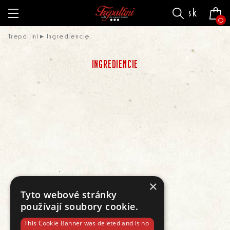
sk
0
Trepallini
Ingrediencie
INGREDIENCIE
×
Tyto webové stránky
používají soubory cookie.
This Cookie Banner was deleted and is no