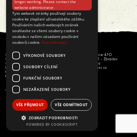
longer working. Please contact the
website administrator.
Tyto webové stránky používají soubory
cookie ke zlepšení uživatelského zážitku.
Používáním našich webových stránek
souhlasíte se všemi soubory cookie v
souladu s našimi zásadami používání
souborů cookie.
Více informací
VÝKONOVÉ SOUBORY
Vše o nákupu
U národní galerie 470
Obchodní podmínky
156 00 Praha 5 - Zbraslav
GDPR
Česká republika
SOUBORY CÍLENÍ
Reklamace
eshop@trepallini.cz
Kariéra
Kontakty
FUNKČNÍ SOUBORY
NEZAŘAZENÉ SOUBORY
VŠE PŘIJMOUT
VŠE ODMÍTNOUT
ZOBRAZIT PODROBNOSTI
POWERED BY COOKIESCRIPT