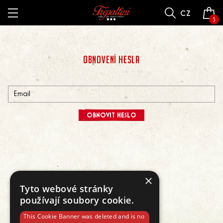
cz
3
OBNOVENÍ HESLA
OBNOVIT HESLO
×
Tyto webové stránky
používají soubory cookie.
This Cookie Banner was deleted and is no